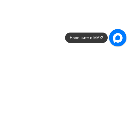
Напишите в МАХ!