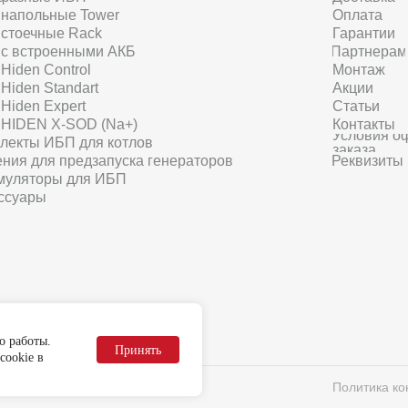
напольные Tower
Оплата
стоечные Rack
Гарантии
с встроенными АКБ
Партнерам
Hiden Control
Монтаж
Hiden Standart
Акции
Hiden Expert
Статьи
HIDEN X-SOD (Na+)
Контакты
Условия о
лекты ИБП для котлов
заказа
ния для предзапуска генераторов
Реквизиты
муляторы для ИБП
ссуары
о работы.
Принять
cookie в
Политика к