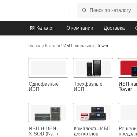
Каталог
О компании
Доставка
Главная
Каталог
ИБП напольные Tower
/
/
Однофазные
Трехфазные
ИБП на
ИБП
ИБП
Tower
ИБП HIDEN
Комплекты ИБП
Решени
X-SOD (Na+)
для котлов
предзап