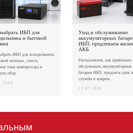
выбрать ИБП для
Уход и обслуживание
дильника и бытовой
аккумуляторных батар
ники
ИБП: продлеваем жизн
АКБ
ыбрать ИБП для холодильника
Рассказываем, как правильно
овой техники, учесть
обслуживать аккумуляторные
вые токи компрессора и
батареи ИБП, продлить срок 
ить обор ...
службы и воврем ...
7.2026
27.07.2026
альным