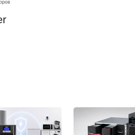
оров
er