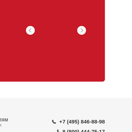
лям
+7 (495) 846-88-98
и
8 (800) 444-75-17