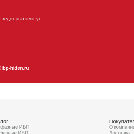
менеджеры помогут
:
@ibp-hiden.ru
лог
Покупате
офазные ИБП
О компани
фазные ИБП
Доставка