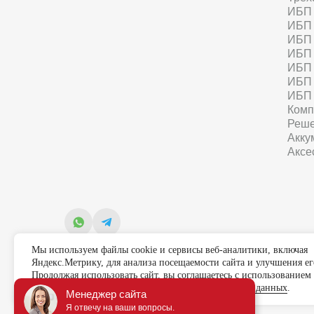
ИБП 
ИБП 
ИБП 
ИБП 
ИБП 
ИБП 
ИБП 
Комп
Реше
Акку
Аксе
Мы используем файлы cookie и сервисы веб-аналитики, включая
Яндекс.Метрику, для анализа посещаемости сайта и улучшения ег
Продолжая использовать сайт, вы соглашаетесь с использованием 
соответствии с
Политикой обработки персональных данных
.
Менеджер сайта
© 2021-2026 Официальный дилер «HIDEN»
Я отвечу на ваши вопросы.