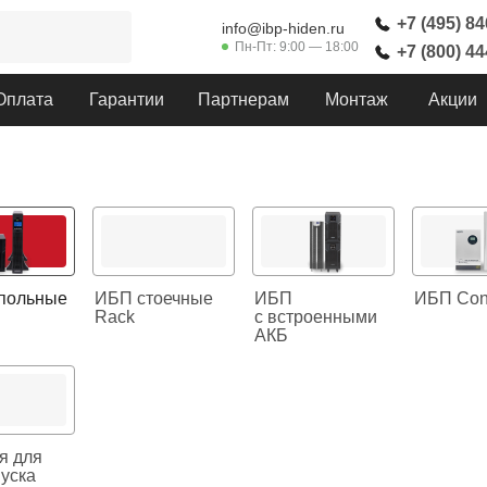
+7 (495) 8
info@ibp-hiden.ru
Пн-Пт: 9:00 — 18:00
+7 (800) 4
Оплата
Гарантии
Партнерам
Монтаж
Акции
польные
ИБП стоечные
ИБП
ИБП Cont
Rack
с встроенными
АКБ
я для
уска