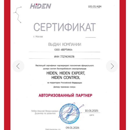
Каталог
Однофазные ИБП
Трехфазные ИБП
ИБП напольные Tower
ИБП стоечные Rack
ИБП с встроенными АКБ
ИБП Hiden Control
ИБП Hiden Standart
ИБП Hiden Expert
ИБП HIDEN X-SOD (Na+)
Комплекты ИБП для котлов
Решения для предзапуска генераторов
Аккумуляторы для ИБП
Аксессуары
Покупателям
О компании
Доставка
Оплата
Гарантии
Партнерам
Монтаж