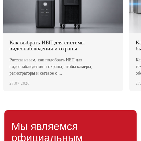
Мы являемся
официальным
дилером «HIDEN"
Оставьте заявку на подбор ИБП
Как выбрать ИБП для системы
К
и наши менеджеры помогут вам
видеонаблюдения и охраны
б
подобрать подходящий вариант
Рассказываем, как подобрать ИБП для
Ка
Оставить заявку
видеонаблюдения и охраны, чтобы камеры,
те
регистраторы и сетевое о ...
обо
27.07.2026
27
Телефон:
Почта:
8 (800) 444-75-17
info@ibp-hiden.ru