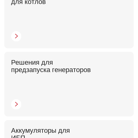
Hiden предназначены для обеспечения
стабильного и надежного электропитания
оборудования при сбоях или полном
отключении электроэнергии. Они защищают
устройства от перепадов напряжения,
коротких замыканий и других электрических
неполадок, позволяя корректно завершить
работу и предотвратить потерю данных.
ИБП Hiden подходят для широкого спектра
техники — от компьютеров, серверов и
телекоммуникационного оборудования до
систем видеонаблюдения, охранной
сигнализации, котлов отопления,
холодильников, насосов, медицинской
аппаратуры и бытовой электроники.
Перед покупкой рекомендуем ознакомиться
с полезными материалами об источниках
бесперебойного питания Hiden. Они
помогут вам сориентироваться в выборе —
в статьях подробно описаны типы ИБП, их
особенности и ключевые параметры. Это
позволит легко подобрать подходящее
решение под ваши задачи.
Все статьи