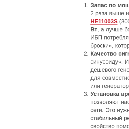
Запас по мо
2 раза выше 
HE11003S
(30
Вт
, а лучше 
ИБП потребля
броски», кото
Качество сиг
синусоиду». И
дешевого гене
для совместн
или генерато
Установка вр
позволяют на
сети. Это нуж
стабильный ре
свойство помо