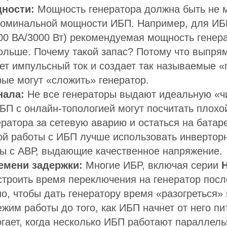
щности:
Мощность генератора должна быть не м
номинальной мощности ИБП. Например, для И
00 ВА/3000 Вт) рекомендуемая мощность гене
больше. Почему такой запас? Потому что выпря
ет импульсный ток и создает так называемые «
рые могут «сложить» генератор.
нала:
Не все генераторы выдают идеальную «ч
БП с онлайн-топологией могут посчитать плохой
ратора за сетевую аварию и остаться на батар
ой работы с ИБП лучше использовать инвертор
ры с АВР, выдающие качественное напряжение.
емени задержки:
Многие ИБP, включая серии
H
строить время переключения на генератор пос
но, чтобы дать генератору время «разогреться»
жим работы до того, как ИБП начнет от него пи
гает, когда несколько ИБП работают параллель