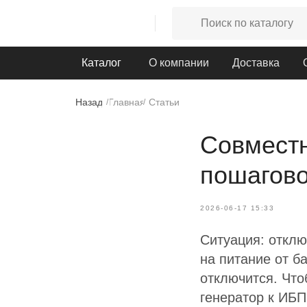
Каталог
О компании
Доставка
Назад
Главная
Статьи
/
/
Совместн
пошагово
2026-06-17 15:33
Ситуация: отклю
на питание от б
отключится. Что
генератор к ИБП