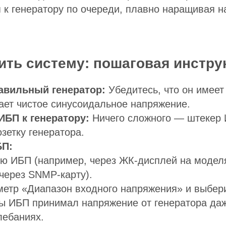
к генератору по очереди, плавно наращивая на
ить систему: пошаговая инстру
авильный генератор:
Убедитесь, что он имеет
ает чистое синусоидальное напряжение.
ИБП к генератору:
Ничего сложного — штекер
озетку генератора.
БП:
ню ИБП (например, через ЖК-дисплей на моде
через SNMP-карту).
метр «Диапазон входного напряжения» и выбер
ы ИБП принимал напряжение от генератора да
лебаниях.