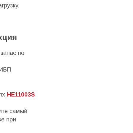
грузку.
кция
 запас по
 ИБП
лях
HE11003S
ите самый
же при