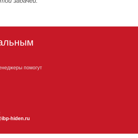
той задачей.
альным
менеджеры помогут
:
@ibp-hiden.ru