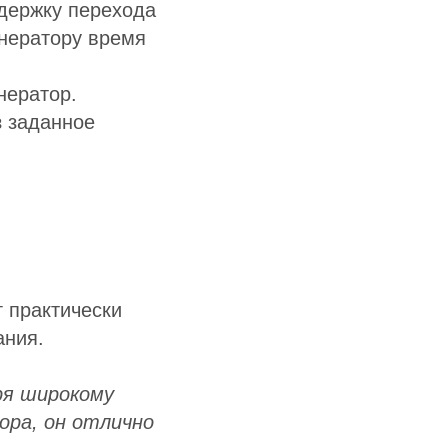
держку перехода
енератору время
нератор.
з заданное
 практически
ания.
ря широкому
ора, он отлично