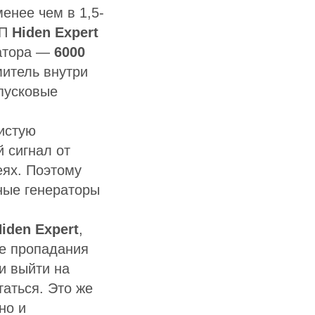
енее чем в 1,5-
БП
Hiden Expert
ратора —
6000
митель внутри
пусковые
истую
 сигнал от
еях. Поэтому
ные генераторы
iden Expert
,
ле пропадания
 и выйти на
таться. Это же
но и