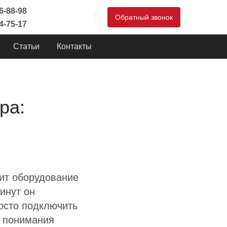
46-88-98
Обратный звонок
44-75-17
Статьи
Контакты
ра:
ит оборудование
минут он
росто подключить
т понимания