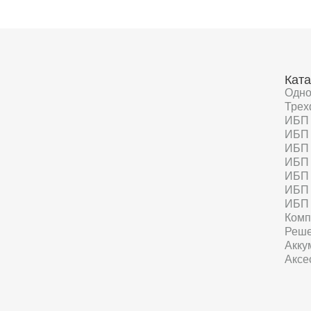
Ката
Одн
Трех
ИБП 
ИБП 
ИБП 
ИБП 
ИБП 
ИБП 
ИБП 
Комп
Реше
Акку
Аксе