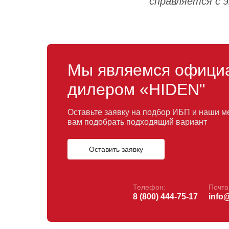
справляется с э
Мы являемся офици
дилером «HIDEN"
Оставьте заявку на подбор ИБП и наши 
вам подобрать подходящий вариант
Оставить заявку
Телефон:
Почта
8 (800) 444-75-17
info