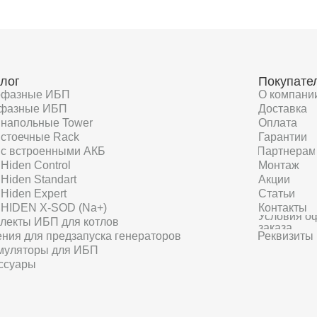
лог
Покупате
офазные ИБП
О компани
фазные ИБП
Доставка
напольные Tower
Оплата
стоечные Rack
Гарантии
с встроенными АКБ
Партнерам
Hiden Control
Монтаж
Hiden Standart
Акции
Hiden Expert
Статьи
HIDEN X-SOD (Na+)
Контакты
Условия о
лекты ИБП для котлов
заказа
ния для предзапуска генераторов
Реквизиты
муляторы для ИБП
ссуары