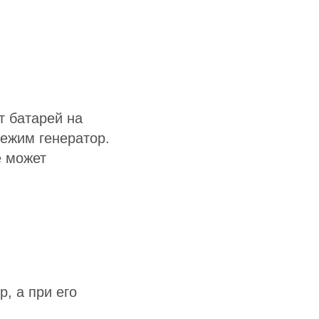
т батарей на
режим генератор.
е может
, а при его