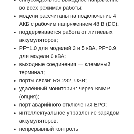
во всех режимах работы;
Оставьте заявку на подбор ИБП
модели рассчитаны на подключение 4
и наши менеджеры помогут вам
подобрать подходящий вариант
АКБ с рабочим напряжением 48 В (DC);
поддерживается работа от литиевых
Оставить заявку
аккумуляторов;
PF=1.0 для моделей 3 и 5 кВА, PF=0.9
для модели 6 кВА;
выходные соединения — клеммный
Телефон:
Почта:
8 (800) 444-75-17
info@ibp-hiden.ru
терминал;
порты связи: RS-232, USB;
удалённый мониторинг через SNMP
(опция);
порт аварийного отключения EPO;
интеллектуальное управление зарядом
аккумуляторов;
непрерывный контроль