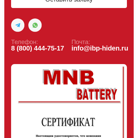
ИБП с встроенными АКБ
ИБП Hiden Control
ИБП Hiden Standart
ИБП Hiden Expert
ИБП HIDEN X-SOD (Na+)
Комплекты ИБП для котлов
Решения для предзапуска генераторов
Аккумуляторы для ИБП
Аксессуары
Покупателям
О компании
Доставка
Оплата
Гарантии
Партнерам
Монтаж
Акции
Статьи
Контакты
Условия оформления заказа
Реквизиты