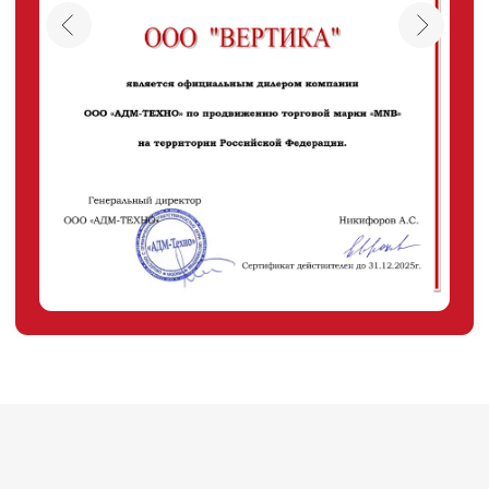
+7 (495) 846-88-98
8 (800) 444-75-17
Режим работы: Пн-Пт: 9:00 —
18:00
info@ibp-hiden.ru
Адрес:
г. Москва, 2-й Южнопортовый
проезд, д. 10, стр. 11
Информация, размещенная на сайте, не является
публичной офертой
© 2021-2026 Официальный дилер «HIDEN»