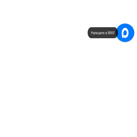
Напишите в МАХ!