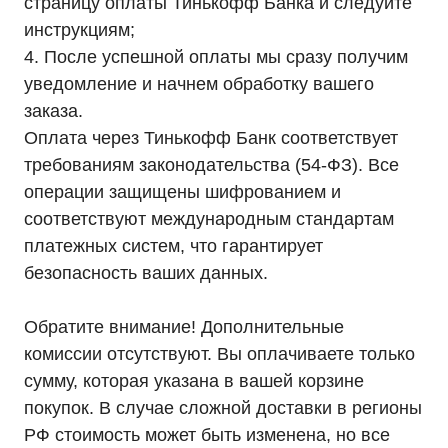
Контакты
страницу оплаты Тинькофф Банка и следуйте
Условия оформления заказа
инструкциям;
Реквизиты
4. После успешной оплаты мы сразу получим
уведомление и начнем обработку вашего
заказа.
Оплата через Тинькофф Банк соответствует
+7 (495) 846-88-98
требованиям законодательства (54-ФЗ). Все
8 (800) 444-75-17
операции защищены шифрованием и
Режим работы: Пн-Пт: 9:00 —
соответствуют международным стандартам
18:00
платежных систем, что гарантирует
info@ibp-hiden.ru
безопасность ваших данных.
Адрес:
г. Москва, 2-й Южнопортовый
проезд, д. 10, стр. 11
Обратите внимание! Дополнительные
комиссии отсутствуют. Вы оплачиваете только
сумму, которая указана в вашей корзине
покупок. В случае сложной доставки в регионы
РФ стоимость может быть изменена, но все