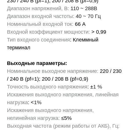
230 / 240 В (pf=1); 200 / 208 В (pf=0,9)
Диапазон напряжений, В:
110 ~ 288В
Диапазон входной частоты:
40 ~ 70 Гц
Номинальный входной ток:
66 А
Входной коэффициент мощности:
> 0,99
Тип входного соединения
: Клеммный
терминал
Выходные параметры:
Номинальное выходное напряжение:
220 / 230
/ 240 В (pf=1); 200 / 208 В (pf=0,9)
Точность выходного напряжения
:
±
1 %
Искажения выходного напряжения, линейная
нагрузка
:
<
1%
Искажения выходного напряжения,
нелинейная нагрузка:
≤5%
Выходная частота (режим работы от АКБ), Гц: