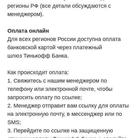
Трехфазные ИБП
регионы РФ (все детали обсуждаются с
ИБП напольные Tower
ИБП стоечные Rack
менеджером).
ИБП с встроенными АКБ
ИБП Hiden Control
ИБП Hiden Standart
Оплата онлайн
ИБП Hiden Expert
ИБП HIDEN X-SOD (Na+)
Для всех регионов России доступна оплата
Комплекты ИБП для котлов
Решения для предзапуска генераторов
банковской картой через платежный
Аккумуляторы для ИБП
шлюз Тинькофф Банка.
Аксессуары
Как происходит оплата:
1. Свяжитесь с нашим менеджером по
телефону или электронной почте, чтобы
Покупателям
запросить оплату по ссылке;
О компании
Доставка
2. Менеджер отправит вам ссылку для оплаты
Оплата
на электронную почту, в мессенджер или по
Гарантии
Партнерам
SMS;
Монтаж
Акции
3. Перейдите по ссылке на защищенную
Статьи