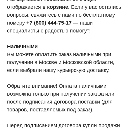
официальным
отображается
в корзине.
Если у вас остались
дилером «HIDEN"
вопросы, свяжитесь с нами по бесплатному
номеру
+7 (800) 444-75-17
— наши
Оставьте заявку на подбор ИБП
и наши менеджеры помогут вам
специалисты с радостью помогут!
подобрать подходящий вариант
Наличными
Оставить заявку
Вы можете оплатить заказ наличными при
получении в Москве и Московской области,
если выбрали нашу курьерскую доставку.
Телефон:
Почта:
8 (800) 444-75-17
info@ibp-hiden.ru
Обратите внимание! Оплата наличными
возможна только при получении заказа или
после подписания договора поставки (для
товаров, поставляемых под заказ).
Перед подписанием договора купли-продажи