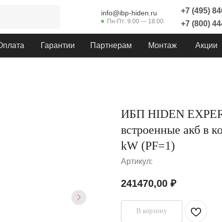
+7 (495) 8
info@ibp-hiden.ru
Пн-Пт: 9:00 — 18:00
+7 (800) 4
Оплата
Гарантии
Партнерам
Монтаж
Акции
ИБП HIDEN EXPERT
встроенные акб в к
kW (PF=1)
Артикул:
241470,00
₽
В корзину