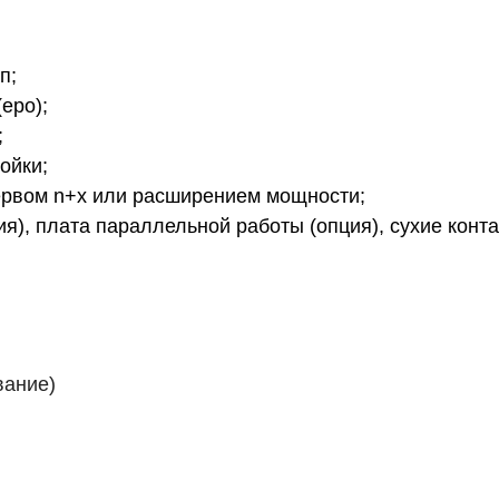
п;
epo);
;
ойки;
ервом n+x или расширением мощности;
ия), плата параллельной работы (опция), сухие конта
вание)