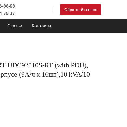
46-88-98
Обратный звонок
44-75-17
Статьи
Контакты
 UDC92010S-RT (with PDU),
орпусе (9А/ч х 16шт),10 kVA/10