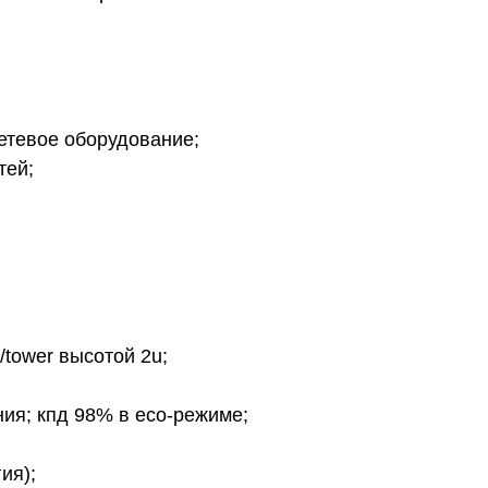
етевое оборудование;
тей;
tower высотой 2u;
ия; кпд 98% в eco-режиме;
ия);