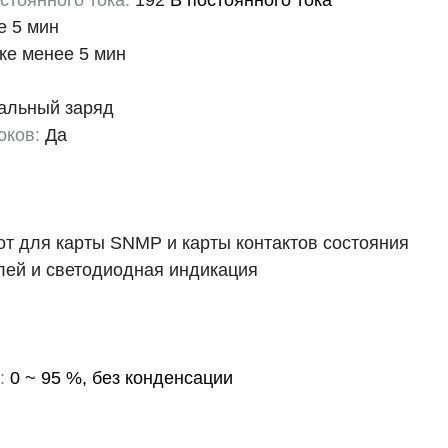
стоянного тока:
192
В постоянного тока
е 5 мин
ке менее 5 мин
альный заряд
оков:
Да
т для карты SNMP и карты контактов состояния
ей и светодиодная индикация
:
0 ~ 95 %, без конденсации