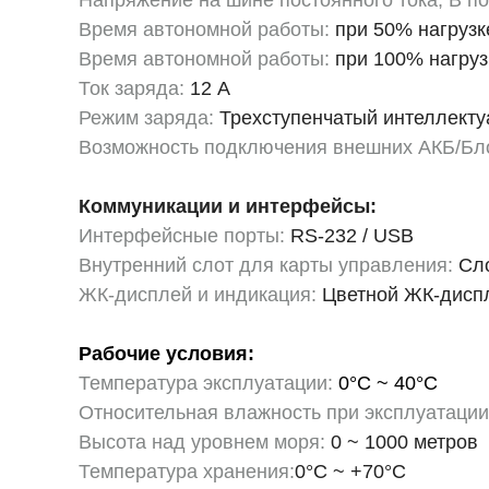
Напряжение на шине постоянного тока, В по
Время автономной работы:
при 50% нагрузк
Время автономной работы:
при 100% нагруз
Ток заряда:
12 А
Режим заряда:
Трехступенчатый интеллекту
Возможность подключения внешних АКБ/Бл
Коммуникации и интерфейсы:
Интерфейсные порты:
RS-232 / USB
Внутренний слот для карты управления:
Сло
ЖК-дисплей и индикация:
Цветной ЖК-диспл
Рабочие условия:
Температура эксплуатации:
0°C ~ 40°C
Относительная влажность при эксплуатации
Высота над уровнем моря:
0 ~ 1000 метров
Температура хранения:
0°C ~ +70°C