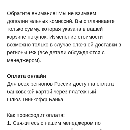
Обратите внимание! Мы не взимаем
дополнительных комиссий. Вы оплачиваете
Каталог
только сумму, которая указана в вашей
Однофазные ИБП
Трехфазные ИБП
корзине покупок. Изменение стоимости
ИБП напольные Tower
возможно только в случае сложной доставки в
ИБП стоечные Rack
ИБП с встроенными АКБ
регионы РФ (все детали обсуждаются с
ИБП Hiden Control
ИБП Hiden Standart
менеджером).
ИБП Hiden Expert
ИБП HIDEN X-SOD (Na+)
Комплекты ИБП для котлов
Оплата онлайн
Решения для предзапуска генераторов
Аккумуляторы для ИБП
Для всех регионов России доступна оплата
Аксессуары
банковской картой через платежный
шлюз Тинькофф Банка.
Как происходит оплата:
Покупателям
1. Свяжитесь с нашим менеджером по
О компании