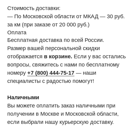
Стоимость доставки:
— По Московской области от МКАД — 30 руб.
за км (при заказе от 20 000 руб.)
Оплата
Мы являемся
Бесплатная доставка по всей России.
официальным
дилером «HIDEN"
Размер вашей персональной скидки
отображается
в корзине.
Если у вас остались
Оставьте заявку на подбор ИБП
вопросы, свяжитесь с нами по бесплатному
и наши менеджеры помогут вам
подобрать подходящий вариант
номеру
+7 (800) 444-75-17
— наши
специалисты с радостью помогут!
Оставить заявку
Наличными
Вы можете оплатить заказ наличными при
получении в Москве и Московской области,
Телефон:
Почта:
если выбрали нашу курьерскую доставку.
8 (800) 444-75-17
info@ibp-hiden.ru