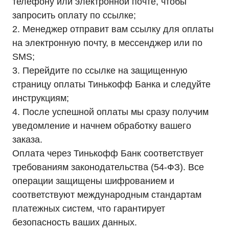
телефону или электронной почте, чтобы
Доставка
Оплата
запросить оплату по ссылке;
Гарантии
Партнерам
2. Менеджер отправит вам ссылку для оплаты
Монтаж
на электронную почту, в мессенджер или по
Акции
Статьи
SMS;
Контакты
Условия оформления заказа
3. Перейдите по ссылке на защищенную
Реквизиты
страницу оплаты Тинькофф Банка и следуйте
инструкциям;
4. После успешной оплаты мы сразу получим
уведомление и начнем обработку вашего
заказа.
+7 (495) 846-88-98
Оплата через Тинькофф Банк соответствует
8 (800) 444-75-17
требованиям законодательства (54-ФЗ). Все
Режим работы: Пн-Пт: 9:00 —
18:00
операции защищены шифрованием и
info@ibp-hiden.ru
соответствуют международным стандартам
Адрес:
платежных систем, что гарантирует
г. Москва, 2-й Южнопортовый
проезд, д. 10, стр. 11
безопасность ваших данных.