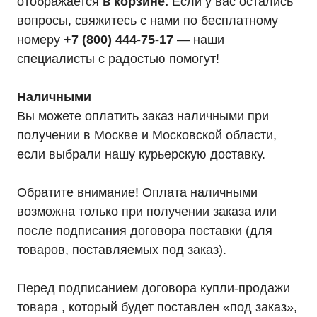
отображается
в корзине.
Если у вас остались
вопросы, свяжитесь с нами по бесплатному
номеру
+7 (800) 444-75-17
— наши
специалисты с радостью помогут!
Наличными
Вы можете оплатить заказ наличными при
получении в Москве и Московской области,
если выбрали нашу курьерскую доставку.
Мы являемся
официальным
Обратите внимание! Оплата наличными
дилером «HIDEN"
возможна только при получении заказа или
Оставьте заявку на подбор ИБП
после подписания договора поставки (для
и наши менеджеры помогут вам
товаров, поставляемых под заказ).
подобрать подходящий вариант
Перед подписанием договора купли-продажи
Оставить заявку
товара , который будет поставлен «под заказ»,