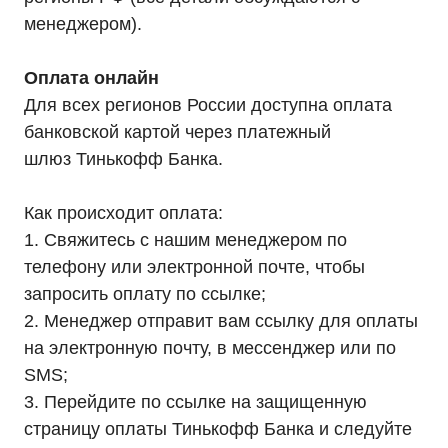
менеджером).
Оплата онлайн
Для всех регионов России доступна оплата
банковской картой через платежный
шлюз Тинькофф Банка.
Как происходит оплата:
Каталог
Однофазные ИБП
1. Свяжитесь с нашим менеджером по
Трехфазные ИБП
ИБП напольные Tower
телефону или электронной почте, чтобы
ИБП стоечные Rack
запросить оплату по ссылке;
ИБП с встроенными АКБ
ИБП Hiden Control
2. Менеджер отправит вам ссылку для оплаты
ИБП Hiden Standart
ИБП Hiden Expert
на электронную почту, в мессенджер или по
ИБП HIDEN X-SOD (Na+)
SMS;
Комплекты ИБП для котлов
Решения для предзапуска генераторов
3. Перейдите по ссылке на защищенную
Аккумуляторы для ИБП
Аксессуары
страницу оплаты Тинькофф Банка и следуйте