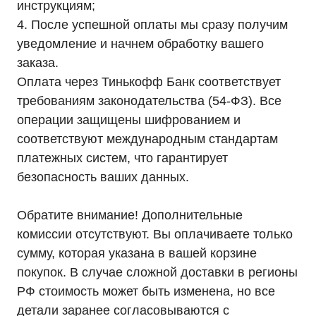
инструкциям;
4. После успешной оплаты мы сразу получим
уведомление и начнем обработку вашего
заказа.
Покупателям
О компании
Оплата через Тинькофф Банк соответствует
Доставка
требованиям законодательства (54-ФЗ). Все
Оплата
Гарантии
операции защищены шифрованием и
Партнерам
Монтаж
соответствуют международным стандартам
Акции
платежных систем, что гарантирует
Статьи
Контакты
безопасность ваших данных.
Условия оформления заказа
Реквизиты
Обратите внимание! Дополнительные
комиссии отсутствуют. Вы оплачиваете только
сумму, которая указана в вашей корзине
покупок. В случае сложной доставки в регионы
+7 (495) 846-88-98
РФ стоимость может быть изменена, но все
8 (800) 444-75-17
детали заранее согласовываются с