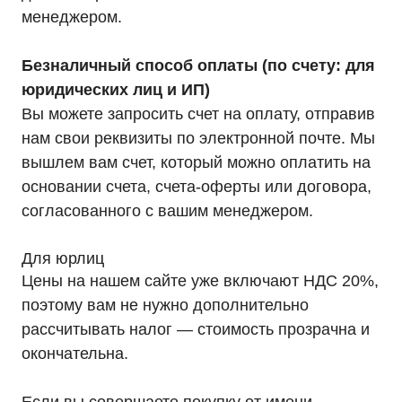
Режим работы: Пн-Пт: 9:00 —
менеджером.
18:00
info@ibp-hiden.ru
Безналичный способ оплаты (по счету: для
Адрес:
г. Москва, 2-й Южнопортовый
юридических лиц и ИП)
проезд, д. 10, стр. 11
Вы можете запросить счет на оплату, отправив
нам свои реквизиты по электронной почте. Мы
вышлем вам счет, который можно оплатить на
основании счета, счета-оферты или договора,
согласованного с вашим менеджером.
Информация, размещенная на сайте, не является
публичной офертой
© 2021-2026 Официальный дилер «HIDEN»
Для юрлиц
Политика конфиденциальности
Цены на нашем сайте уже включают НДС 20%,
поэтому вам не нужно дополнительно
рассчитывать налог — стоимость прозрачна и
окончательна.