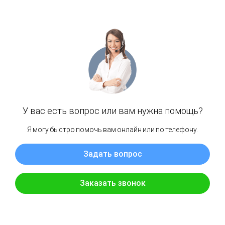
— По Москве при заказе до 50 000 руб. — 500
руб.
— По Москве при заказе свыше 50 000 руб. —
бесплатно
Московская область (и Москва за
пределами МКАД)
Доставка осуществляется на следующий день
после заказа, с 10:00 до 23:00. Курьер
предварительно согласует точное время
доставки.
Стоимость доставки:
— По Московской области от МКАД — 30 руб.
за км (при заказе от 20 000 руб.)
Оплата