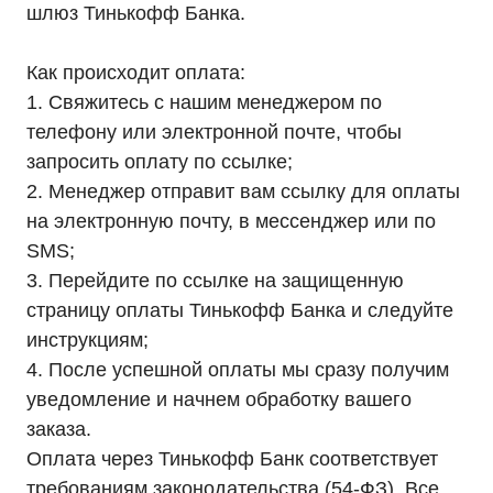
шлюз Тинькофф Банка.
Покупателям
Как происходит оплата:
О компании
Доставка
1. Свяжитесь с нашим менеджером по
Оплата
телефону или электронной почте, чтобы
Гарантии
Партнерам
запросить оплату по ссылке;
Монтаж
Акции
2. Менеджер отправит вам ссылку для оплаты
Статьи
на электронную почту, в мессенджер или по
Контакты
Условия оформления заказа
SMS;
Реквизиты
3. Перейдите по ссылке на защищенную
страницу оплаты Тинькофф Банка и следуйте
инструкциям;
4. После успешной оплаты мы сразу получим
+7 (495) 846-88-98
уведомление и начнем обработку вашего
8 (800) 444-75-17
заказа.
Режим работы: Пн-Пт: 9:00 —
Оплата через Тинькофф Банк соответствует
18:00
требованиям законодательства (54-ФЗ). Все
info@ibp-hiden.ru