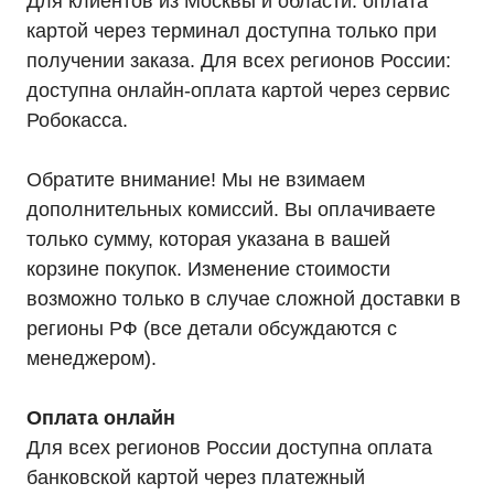
Для клиентов из Москвы и области: оплата
картой через терминал доступна только при
получении заказа. Для всех регионов России:
доступна онлайн-оплата картой через сервис
Робокасса.
Обратите внимание! Мы не взимаем
Каталог
дополнительных комиссий. Вы оплачиваете
Однофазные ИБП
Трехфазные ИБП
только сумму, которая указана в вашей
ИБП напольные Tower
ИБП стоечные Rack
корзине покупок. Изменение стоимости
ИБП с встроенными АКБ
возможно только в случае сложной доставки в
ИБП Hiden Control
ИБП Hiden Standart
регионы РФ (все детали обсуждаются с
ИБП Hiden Expert
ИБП HIDEN X-SOD (Na+)
менеджером).
Комплекты ИБП для котлов
Решения для предзапуска генераторов
Аккумуляторы для ИБП
Оплата онлайн
Аксессуары
Для всех регионов России доступна оплата
банковской картой через платежный