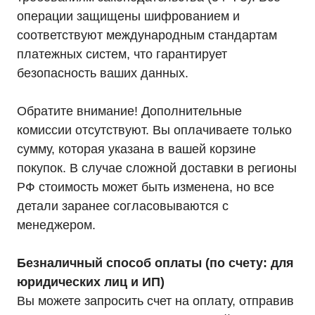
операции защищены шифрованием и
Адрес:
соответствуют международным стандартам
г. Москва, 2-й Южнопортовый
проезд, д. 10, стр. 11
платежных систем, что гарантирует
безопасность ваших данных.
Обратите внимание! Дополнительные
комиссии отсутствуют. Вы оплачиваете только
Информация, размещенная на сайте, не является
сумму, которая указана в вашей корзине
публичной офертой
© 2021-2026 Официальный дилер «HIDEN»
покупок. В случае сложной доставки в регионы
Политика конфиденциальности
РФ стоимость может быть изменена, но все
детали заранее согласовываются с
менеджером.
Безналичный способ оплаты (по счету: для
юридических лиц и ИП)
Вы можете запросить счет на оплату, отправив