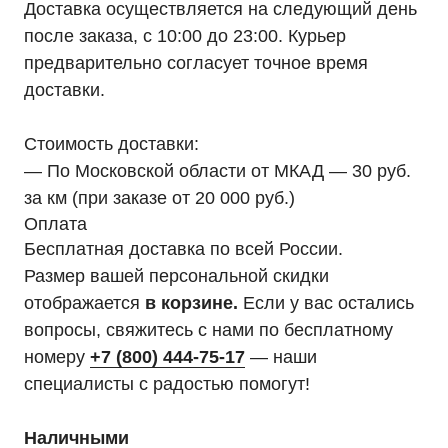
Доставка осуществляется на следующий день
после заказа, с 10:00 до 23:00. Курьер
предварительно согласует точное время
доставки.
Стоимость доставки:
— По Московской области от МКАД — 30 руб.
Мы являемся
за км (при заказе от 20 000 руб.)
официальным
Оплата
дилером «HIDEN"
Бесплатная доставка по всей России.
Размер вашей персональной скидки
Оставьте заявку на подбор ИБП
и наши менеджеры помогут вам
отображается
в корзине.
Если у вас остались
подобрать подходящий вариант
вопросы, свяжитесь с нами по бесплатному
номеру
+7 (800) 444-75-17
— наши
Оставить заявку
специалисты с радостью помогут!
Наличными