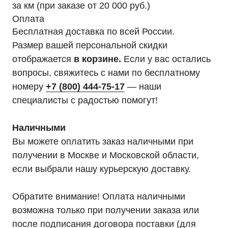
за км (при заказе от 20 000 руб.)
Оставьте заявку на подбор ИБП
Оплата
и наши менеджеры помогут вам
подобрать подходящий вариант
Бесплатная доставка по всей России.
Размер вашей персональной скидки
Оставить заявку
отображается
в корзине.
Если у вас остались
вопросы, свяжитесь с нами по бесплатному
номеру
+7 (800) 444-75-17
— наши
специалисты с радостью помогут!
Телефон:
Почта:
8 (800) 444-75-17
info@ibp-hiden.ru
Наличными
Вы можете оплатить заказ наличными при
получении в Москве и Московской области,
если выбрали нашу курьерскую доставку.
Обратите внимание! Оплата наличными
возможна только при получении заказа или
после подписания договора поставки (для