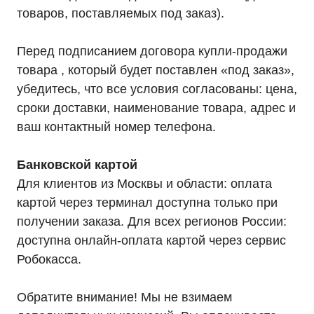
товаров, поставляемых под заказ).
Перед подписанием договора купли-продажи
товара , который будет поставлен «под заказ»,
убедитесь, что все условия согласованы: цена,
сроки доставки, наименование товара, адрес и
ваш контактный номер телефона.
Банковской картой
Для клиентов из Москвы и области: оплата
картой через терминал доступна только при
получении заказа. Для всех регионов России:
доступна онлайн-оплата картой через сервис
Каталог
Робокасса.
Однофазные ИБП
Трехфазные ИБП
ИБП напольные Tower
Обратите внимание! Мы не взимаем
ИБП стоечные Rack
ИБП с встроенными АКБ