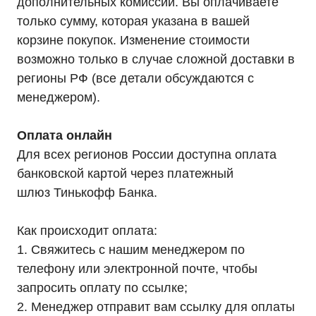
дополнительных комиссий. Вы оплачиваете
ИБП Hiden Control
ИБП Hiden Standart
только сумму, которая указана в вашей
ИБП Hiden Expert
корзине покупок. Изменение стоимости
ИБП HIDEN X-SOD (Na+)
Комплекты ИБП для котлов
возможно только в случае сложной доставки в
Решения для предзапуска генераторов
Аккумуляторы для ИБП
регионы РФ (все детали обсуждаются с
Аксессуары
менеджером).
Оплата онлайн
Для всех регионов России доступна оплата
Покупателям
банковской картой через платежный
О компании
шлюз Тинькофф Банка.
Доставка
Оплата
Гарантии
Партнерам
Как происходит оплата:
Монтаж
1. Свяжитесь с нашим менеджером по
Акции
Статьи
телефону или электронной почте, чтобы
Контакты
Условия оформления заказа
запросить оплату по ссылке;
Реквизиты
2. Менеджер отправит вам ссылку для оплаты