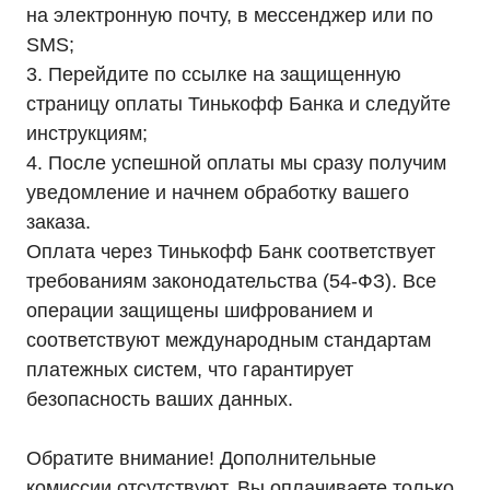
на электронную почту, в мессенджер или по
SMS;
3. Перейдите по ссылке на защищенную
страницу оплаты Тинькофф Банка и следуйте
+7 (495) 846-88-98
инструкциям;
8 (800) 444-75-17
4. После успешной оплаты мы сразу получим
Режим работы: Пн-Пт: 9:00 —
18:00
уведомление и начнем обработку вашего
info@ibp-hiden.ru
заказа.
Адрес:
Оплата через Тинькофф Банк соответствует
г. Москва, 2-й Южнопортовый
проезд, д. 10, стр. 11
требованиям законодательства (54-ФЗ). Все
операции защищены шифрованием и
соответствуют международным стандартам
платежных систем, что гарантирует
безопасность ваших данных.
Информация, размещенная на сайте, не является
публичной офертой
Обратите внимание! Дополнительные
© 2021-2026 Официальный дилер «HIDEN»
комиссии отсутствуют. Вы оплачиваете только
Политика конфиденциальности