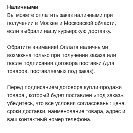
и наши менеджеры помогут вам
подобрать подходящий вариант
Наличными
Вы можете оплатить заказ наличными при
получении в Москве и Московской области,
Оставить заявку
если выбрали нашу курьерскую доставку.
Обратите внимание! Оплата наличными
Телефон:
Почта:
возможна только при получении заказа или
8 (800) 444-75-17
info@ibp-hiden.ru
после подписания договора поставки (для
товаров, поставляемых под заказ).
Перед подписанием договора купли-продажи
товара , который будет поставлен «под заказ»,
убедитесь, что все условия согласованы: цена,
сроки доставки, наименование товара, адрес и
ваш контактный номер телефона.