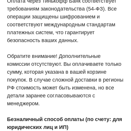
Оплата через Тинькофф Банк соответствует
требованиям законодательства (54-ФЗ). Все
операции защищены шифрованием и
+7 (495) 846-88-98
соответствуют международным стандартам
8 (800) 444-75-17
платежных систем, что гарантирует
Режим работы: Пн-Пт: 9:00 —
18:00
безопасность ваших данных.
info@ibp-hiden.ru
Адрес:
Обратите внимание! Дополнительные
г. Москва, 2-й Южнопортовый
комиссии отсутствуют. Вы оплачиваете только
проезд, д. 10, стр. 11
сумму, которая указана в вашей корзине
покупок. В случае сложной доставки в регионы
РФ стоимость может быть изменена, но все
детали заранее согласовываются с
менеджером.
Информация, размещенная на сайте, не является
публичной офертой
© 2021-2026 Официальный дилер «HIDEN»
Безналичный способ оплаты (по счету: для
Политика конфиденциальности
юридических лиц и ИП)