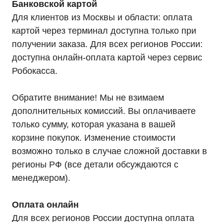
Банковской картой
Для клиентов из Москвы и области: оплата
картой через терминал доступна только при
получении заказа. Для всех регионов России:
доступна онлайн-оплата картой через сервис
Робокасса.
Обратите внимание! Мы не взимаем
дополнительных комиссий. Вы оплачиваете
только сумму, которая указана в вашей
корзине покупок. Изменение стоимости
возможно только в случае сложной доставки в
Каталог
регионы РФ (все детали обсуждаются с
Однофазные ИБП
менеджером).
Трехфазные ИБП
ИБП напольные Tower
ИБП стоечные Rack
ИБП с встроенными АКБ
Оплата онлайн
ИБП Hiden Control
Для всех регионов России доступна оплата
ИБП Hiden Standart