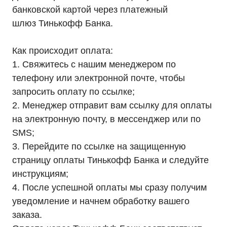
ИБП Hiden Expert
банковской картой через платежный
ИБП HIDEN X-SOD (Na+)
Комплекты ИБП для котлов
шлюз Тинькофф Банка.
Решения для предзапуска генераторов
Аккумуляторы для ИБП
Аксессуары
Как происходит оплата:
1. Свяжитесь с нашим менеджером по
телефону или электронной почте, чтобы
запросить оплату по ссылке;
2. Менеджер отправит вам ссылку для оплаты
Покупателям
О компании
на электронную почту, в мессенджер или по
Доставка
Оплата
SMS;
Гарантии
3. Перейдите по ссылке на защищенную
Партнерам
Монтаж
страницу оплаты Тинькофф Банка и следуйте
Акции
Статьи
инструкциям;
Контакты
4. После успешной оплаты мы сразу получим
Условия оформления заказа
Реквизиты
уведомление и начнем обработку вашего
заказа.