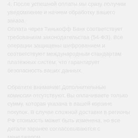
4. После успешной оплаты мы сразу получим
уведомление и начнем обработку вашего
заказа.
Оплата через Тинькофф Банк соответствует
требованиям законодательства (54-ФЗ). Все
Каталог
операции защищены шифрованием и
Однофазные ИБП
Трехфазные ИБП
соответствуют международным стандартам
ИБП напольные Tower
ИБП стоечные Rack
платежных систем, что гарантирует
ИБП с встроенными АКБ
безопасность ваших данных.
ИБП Hiden Control
ИБП Hiden Standart
ИБП Hiden Expert
ИБП HIDEN X-SOD (Na+)
Обратите внимание! Дополнительные
Комплекты ИБП для котлов
комиссии отсутствуют. Вы оплачиваете только
Решения для предзапуска генераторов
Аккумуляторы для ИБП
сумму, которая указана в вашей корзине
Аксессуары
покупок. В случае сложной доставки в регионы
РФ стоимость может быть изменена, но все
детали заранее согласовываются с
менеджером.