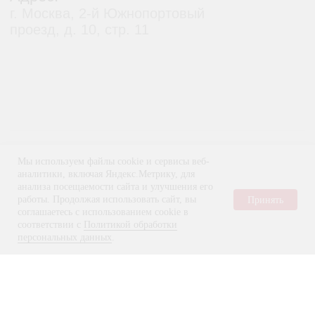
Мы используем файлы cookie и сервисы веб-
аналитики, включая Яндекс.Метрику, для
анализа посещаемости сайта и улучшения его
работы. Продолжая использовать сайт, вы
Принять
соглашаетесь с использованием cookie в
соответствии с
Политикой обработки
персональных данных
.