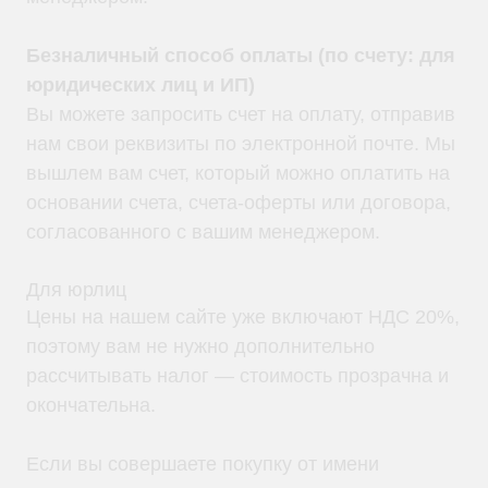
Покупателям
О компании
Безналичный способ оплаты (по счету: для
Доставка
Оплата
юридических лиц и ИП)
Гарантии
Партнерам
Вы можете запросить счет на оплату, отправив
Монтаж
Акции
нам свои реквизиты по электронной почте. Мы
Статьи
вышлем вам счет, который можно оплатить на
Контакты
Условия оформления заказа
основании счета, счета-оферты или договора,
Реквизиты
согласованного с вашим менеджером.
Для юрлиц
Цены на нашем сайте уже включают НДС 20%,
поэтому вам не нужно дополнительно
+7 (495) 846-88-98
рассчитывать налог — стоимость прозрачна и
8 (800) 444-75-17
окончательна.
Режим работы: Пн-Пт: 9:00 —
18:00
info@ibp-hiden.ru
Если вы совершаете покупку от имени
Адрес: