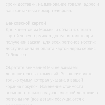
сроки доставки, наименование товара, адрес и
ваш контактный номер телефона.
Банковской картой
Для клиентов из Москвы и области: оплата
Мы являемся
картой через терминал доступна только при
официальным
получении заказа. Для всех регионов России:
дилером «HIDEN"
доступна онлайн-оплата картой через сервис
Робокасса.
Оставьте заявку на подбор ИБП
и наши менеджеры помогут вам
подобрать подходящий вариант
Обратите внимание! Мы не взимаем
дополнительных комиссий. Вы оплачиваете
Оставить заявку
только сумму, которая указана в вашей
корзине покупок. Изменение стоимости
возможно только в случае сложной доставки в
регионы РФ (все детали обсуждаются с
Телефон:
Почта:
8 (800) 444-75-17
info@ibp-hiden.ru