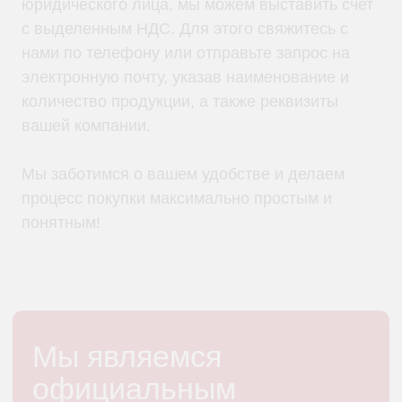
юридического лица, мы можем выставить счет
г. Москва, 2-й Южнопортовый
проезд, д. 10, стр. 11
с выделенным НДС. Для этого свяжитесь с
нами по телефону или отправьте запрос на
электронную почту, указав наименование и
количество продукции, а также реквизиты
вашей компании.
Информация, размещенная на сайте, не является
публичной офертой
Мы заботимся о вашем удобстве и делаем
© 2021-2026 Официальный дилер «HIDEN»
процесс покупки максимально простым и
Политика конфиденциальности
понятным!