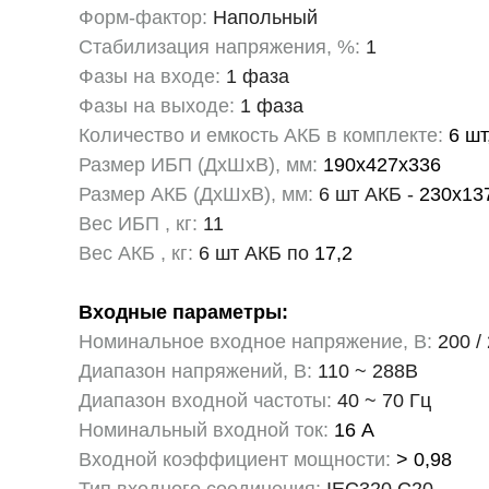
Форм-фактор:
Напольный
Стабилизация напряжения, %:
1
Фазы на входе:
1 фаза
Фазы на выходе:
1 фаза
Количество и емкость АКБ в комплекте:
6 шт
Размер ИБП (ДхШхВ), мм:
190х427х336
Размер АКБ (ДхШхВ), мм:
6 шт АКБ -
230х13
Вес ИБП , кг:
11
Вес АКБ , кг:
6 шт АКБ по
17,2
Входные параметры:
Номинальное входное напряжение, В:
200 / 
Диапазон напряжений, В:
110 ~ 288В
Диапазон входной частоты:
40 ~ 70 Гц
Номинальный входной ток:
16 А
Входной коэффициент мощности:
> 0,98