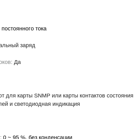
 постоянного тока
альный заряд
оков:
Да
т для карты SNMP или карты контактов состояния
ей и светодиодная индикация
:
0 ~ 95 %, без конденсации