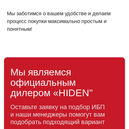
Мы заботимся о вашем удобстве и делаем
Информация, размещенная на сайте, не является
публичной офертой
процесс покупки максимально простым и
© 2021-2026 Официальный дилер «HIDEN»
понятным!
Политика конфиденциальности