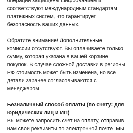
операции защищены шифрованием и
соответствуют международным стандартам
Каталог
Однофазные ИБП
платежных систем, что гарантирует
Трехфазные ИБП
ИБП напольные Tower
безопасность ваших данных.
ИБП стоечные Rack
ИБП с встроенными АКБ
ИБП Hiden Control
Обратите внимание! Дополнительные
ИБП Hiden Standart
ИБП Hiden Expert
комиссии отсутствуют. Вы оплачиваете только
ИБП HIDEN X-SOD (Na+)
сумму, которая указана в вашей корзине
Комплекты ИБП для котлов
Решения для предзапуска генераторов
покупок. В случае сложной доставки в регионы
Аккумуляторы для ИБП
Аксессуары
РФ стоимость может быть изменена, но все
детали заранее согласовываются с
менеджером.
Безналичный способ оплаты (по счету: для
Покупателям
О компании
юридических лиц и ИП)
Доставка
Вы можете запросить счет на оплату, отправив
Оплата
Гарантии
нам свои реквизиты по электронной почте. Мы
Партнерам