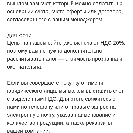
Монтаж
вышлем вам счет, который можно оплатить на
Акции
основании счета, счета-оферты или договора,
Статьи
Контакты
согласованного с вашим менеджером.
Условия оформления заказа
Реквизиты
Для юрлиц
Цены на нашем сайте уже включают НДС 20%,
поэтому вам не нужно дополнительно
рассчитывать налог — стоимость прозрачна и
+7 (495) 846-88-98
окончательна.
8 (800) 444-75-17
Режим работы: Пн-Пт: 9:00 —
Если вы совершаете покупку от имени
18:00
info@ibp-hiden.ru
юридического лица, мы можем выставить счет
с выделенным НДС. Для этого свяжитесь с
Адрес:
г. Москва, 2-й Южнопортовый
нами по телефону или отправьте запрос на
проезд, д. 10, стр. 11
электронную почту, указав наименование и
количество продукции, а также реквизиты
вашей компании.