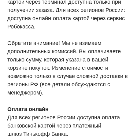
картой через терминал доступна только при
получении заказа. Для всех регионов России:
Мы являемся
доступна онлайн-оплата картой через сервис
официальным
Робокасса.
дилером «HIDEN"
Оставьте заявку на подбор ИБП
Обратите внимание! Мы не взимаем
и наши менеджеры помогут вам
дополнительных комиссий. Вы оплачиваете
подобрать подходящий вариант
только сумму, которая указана в вашей
корзине покупок. Изменение стоимости
Оставить заявку
возможно только в случае сложной доставки в
регионы РФ (все детали обсуждаются с
менеджером).
Телефон:
Почта:
8 (800) 444-75-17
info@ibp-hiden.ru
Оплата онлайн
Для всех регионов России доступна оплата
банковской картой через платежный
шлюз Тинькофф Банка.