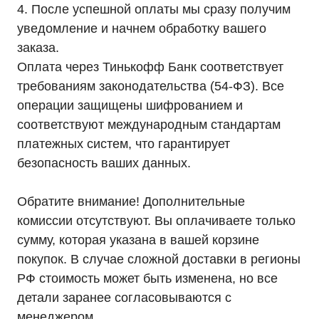
4. После успешной оплаты мы сразу получим
уведомление и начнем обработку вашего
заказа.
Оплата через Тинькофф Банк соответствует
требованиям законодательства (54-ФЗ). Все
Каталог
операции защищены шифрованием и
Однофазные ИБП
Трехфазные ИБП
соответствуют международным стандартам
ИБП напольные Tower
ИБП стоечные Rack
платежных систем, что гарантирует
ИБП с встроенными АКБ
безопасность ваших данных.
ИБП Hiden Control
ИБП Hiden Standart
ИБП Hiden Expert
ИБП HIDEN X-SOD (Na+)
Обратите внимание! Дополнительные
Комплекты ИБП для котлов
комиссии отсутствуют. Вы оплачиваете только
Решения для предзапуска генераторов
Аккумуляторы для ИБП
сумму, которая указана в вашей корзине
Аксессуары
покупок. В случае сложной доставки в регионы
РФ стоимость может быть изменена, но все
детали заранее согласовываются с
менеджером.