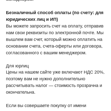
Покупателям
О компании
Безналичный способ оплаты (по счету: для
Доставка
Оплата
юридических лиц и ИП)
Гарантии
Партнерам
Вы можете запросить счет на оплату, отправив
Монтаж
Акции
нам свои реквизиты по электронной почте. Мы
Статьи
вышлем вам счет, который можно оплатить на
Контакты
Условия оформления заказа
основании счета, счета-оферты или договора,
Реквизиты
согласованного с вашим менеджером.
Для юрлиц
Цены на нашем сайте уже включают НДС 20%,
поэтому вам не нужно дополнительно
+7 (495) 846-88-98
рассчитывать налог — стоимость прозрачна и
8 (800) 444-75-17
окончательна.
Режим работы: Пн-Пт: 9:00 —
18:00
info@ibp-hiden.ru
Если вы совершаете покупку от имени
Адрес: