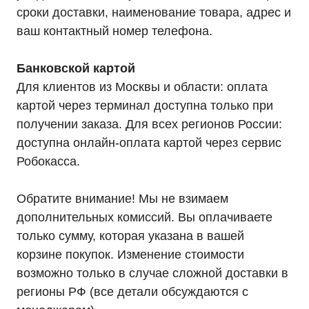
сроки доставки, наименование товара, адрес и
ваш контактный номер телефона.
Банковской картой
Для клиентов из Москвы и области: оплата
Мы являемся
картой через терминал доступна только при
официальным
получении заказа. Для всех регионов России:
дилером «HIDEN"
доступна онлайн-оплата картой через сервис
Робокасса.
Оставьте заявку на подбор ИБП
и наши менеджеры помогут вам
подобрать подходящий вариант
Обратите внимание! Мы не взимаем
дополнительных комиссий. Вы оплачиваете
Оставить заявку
только сумму, которая указана в вашей
корзине покупок. Изменение стоимости
возможно только в случае сложной доставки в
регионы РФ (все детали обсуждаются с
Телефон:
Почта:
8 (800) 444-75-17
info@ibp-hiden.ru