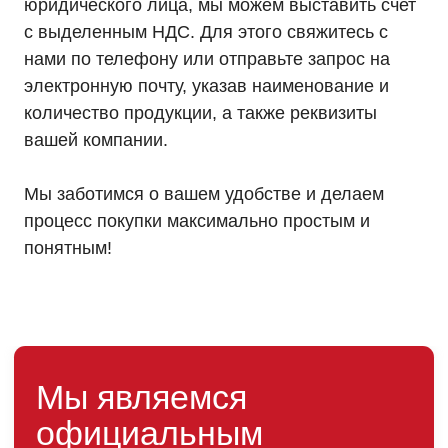
юридического лица, мы можем выставить счет
г. Москва, 2-й Южнопортовый
проезд, д. 10, стр. 11
с выделенным НДС. Для этого свяжитесь с
нами по телефону или отправьте запрос на
электронную почту, указав наименование и
количество продукции, а также реквизиты
вашей компании.
Информация, размещенная на сайте, не является
публичной офертой
Мы заботимся о вашем удобстве и делаем
© 2021-2026 Официальный дилер «HIDEN»
процесс покупки максимально простым и
Политика конфиденциальности
понятным!