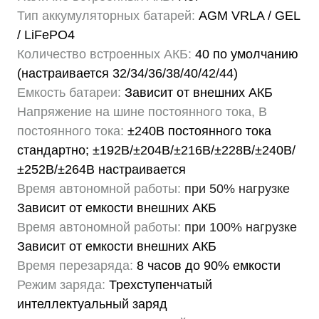
Тип аккумуляторных батарей:
AGM VRLA / GEL
/ LiFePO4
Количество встроенных АКБ:
40 по умолчанию
(настраивается 32/34/36/38/40/42/44)
Емкость батареи:
Зависит от внешних АКБ
Напряжение на шине постоянного тока, В
постоянного тока:
±240В постоянного тока
стандартно; ±192В/±204В/±216В/±228В/±240В/
±252В/±264В настраивается
Время автономной работы:
при 50% нагрузке
Зависит от емкости внешних АКБ
Время автономной работы:
при 100% нагрузке
Зависит от емкости внешних АКБ
Время перезаряда:
8 часов до 90% емкости
Режим заряда:
Трехступенчатый
интеллектуальный заряд