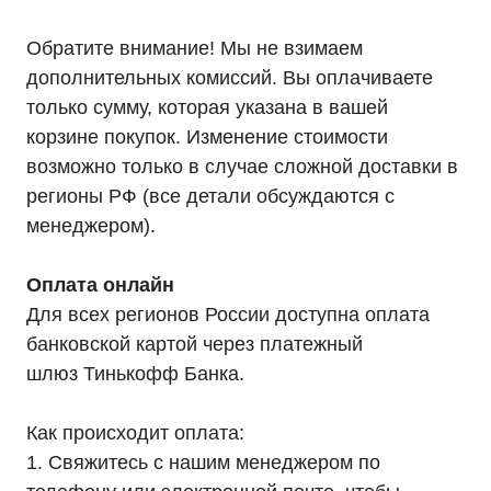
ИБП напольные Tower
ИБП стоечные Rack
ИБП с встроенными АКБ
Обратите внимание! Мы не взимаем
ИБП Hiden Control
дополнительных комиссий. Вы оплачиваете
ИБП Hiden Standart
ИБП Hiden Expert
только сумму, которая указана в вашей
ИБП HIDEN X-SOD (Na+)
Комплекты ИБП для котлов
корзине покупок. Изменение стоимости
Решения для предзапуска генераторов
возможно только в случае сложной доставки в
Аккумуляторы для ИБП
Аксессуары
регионы РФ (все детали обсуждаются с
менеджером).
Оплата онлайн
Для всех регионов России доступна оплата
Покупателям
О компании
банковской картой через платежный
Доставка
шлюз Тинькофф Банка.
Оплата
Гарантии
Партнерам
Монтаж
Как происходит оплата:
Акции
Статьи
1. Свяжитесь с нашим менеджером по
Контакты