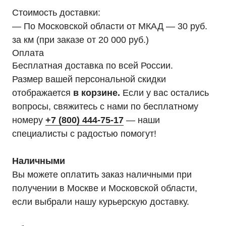
официальным
Стоимость доставки:
дилером «HIDEN"
— По Московской области от МКАД — 30 руб.
Оставьте заявку на подбор ИБП
за км (при заказе от 20 000 руб.)
и наши менеджеры помогут вам
Оплата
подобрать подходящий вариант
Бесплатная доставка по всей России.
Размер вашей персональной скидки
Оставить заявку
отображается
в корзине.
Если у вас остались
вопросы, свяжитесь с нами по бесплатному
номеру
+7 (800) 444-75-17
— наши
Телефон:
Почта:
специалисты с радостью помогут!
8 (800) 444-75-17
info@ibp-hiden.ru
Наличными
Вы можете оплатить заказ наличными при
получении в Москве и Московской области,
если выбрали нашу курьерскую доставку.