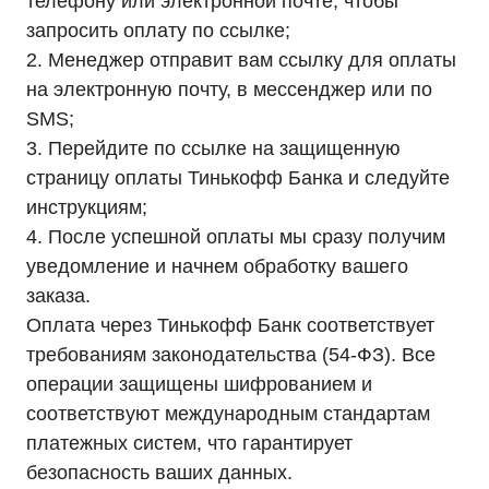
телефону или электронной почте, чтобы
Условия оформления заказа
Реквизиты
запросить оплату по ссылке;
2. Менеджер отправит вам ссылку для оплаты
на электронную почту, в мессенджер или по
SMS;
3. Перейдите по ссылке на защищенную
+7 (495) 846-88-98
страницу оплаты Тинькофф Банка и следуйте
8 (800) 444-75-17
инструкциям;
Режим работы: Пн-Пт: 9:00 —
4. После успешной оплаты мы сразу получим
18:00
info@ibp-hiden.ru
уведомление и начнем обработку вашего
Адрес:
заказа.
г. Москва, 2-й Южнопортовый
Оплата через Тинькофф Банк соответствует
проезд, д. 10, стр. 11
требованиям законодательства (54-ФЗ). Все
операции защищены шифрованием и
соответствуют международным стандартам
платежных систем, что гарантирует
безопасность ваших данных.
Информация, размещенная на сайте, не является