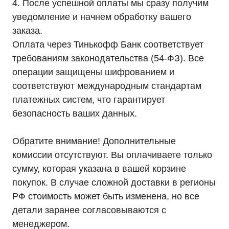
4. После успешной оплаты мы сразу получим
8 (800) 444-75-17
уведомление и начнем обработку вашего
Режим работы: Пн-Пт: 9:00 —
заказа.
18:00
info@ibp-hiden.ru
Оплата через Тинькофф Банк соответствует
требованиям законодательства (54-ФЗ). Все
Адрес:
г. Москва, 2-й Южнопортовый
операции защищены шифрованием и
проезд, д. 10, стр. 11
соответствуют международным стандартам
платежных систем, что гарантирует
безопасность ваших данных.
Обратите внимание! Дополнительные
Информация, размещенная на сайте, не является
публичной офертой
комиссии отсутствуют. Вы оплачиваете только
© 2021-2026 Официальный дилер «HIDEN»
сумму, которая указана в вашей корзине
Политика конфиденциальности
покупок. В случае сложной доставки в регионы
РФ стоимость может быть изменена, но все
детали заранее согласовываются с
менеджером.