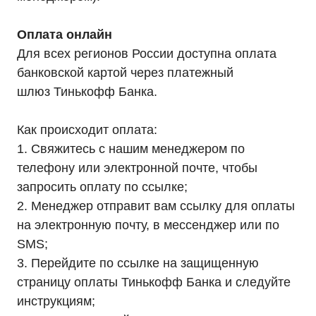
Аккумуляторы для ИБП
Аксессуары
Оплата онлайн
Для всех регионов России доступна оплата
банковской картой через платежный
шлюз Тинькофф Банка.
Покупателям
О компании
Доставка
Как происходит оплата:
Оплата
Гарантии
1. Свяжитесь с нашим менеджером по
Партнерам
телефону или электронной почте, чтобы
Монтаж
Акции
запросить оплату по ссылке;
Статьи
Контакты
2. Менеджер отправит вам ссылку для оплаты
Условия оформления заказа
Реквизиты
на электронную почту, в мессенджер или по
SMS;
3. Перейдите по ссылке на защищенную
страницу оплаты Тинькофф Банка и следуйте
инструкциям;
+7 (495) 846-88-98