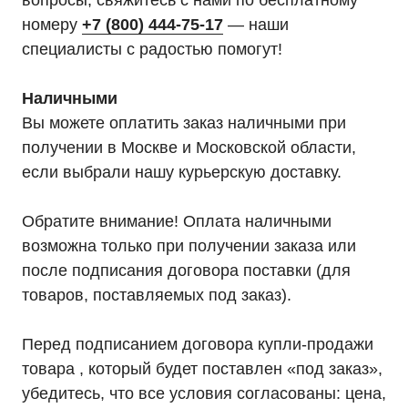
вопросы, свяжитесь с нами по бесплатному
Оставить заявку
номеру
+7 (800) 444-75-17
— наши
специалисты с радостью помогут!
Наличными
Телефон:
Почта:
8 (800) 444-75-17
info@ibp-hiden.ru
Вы можете оплатить заказ наличными при
получении в Москве и Московской области,
если выбрали нашу курьерскую доставку.
Обратите внимание! Оплата наличными
возможна только при получении заказа или
после подписания договора поставки (для
товаров, поставляемых под заказ).
Перед подписанием договора купли-продажи
товара , который будет поставлен «под заказ»,
убедитесь, что все условия согласованы: цена,