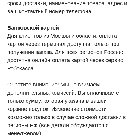
сроки доставки, наименование товара, адрес и
ваш контактный номер телефона.
Банковской картой
Для клиентов из Москвы и области: оплата
картой через терминал доступна только при
получении заказа. Для всех регионов России:
доступна онлайн-оплата картой через сервис
Робокасса.
Каталог
Однофазные ИБП
Обратите внимание! Мы не взимаем
Трехфазные ИБП
дополнительных комиссий. Вы оплачиваете
ИБП напольные Tower
ИБП стоечные Rack
только сумму, которая указана в вашей
ИБП с встроенными АКБ
ИБП Hiden Control
корзине покупок. Изменение стоимости
ИБП Hiden Standart
ИБП Hiden Expert
возможно только в случае сложной доставки в
ИБП HIDEN X-SOD (Na+)
регионы РФ (все детали обсуждаются с
Комплекты ИБП для котлов
Решения для предзапуска генераторов
менеджером).