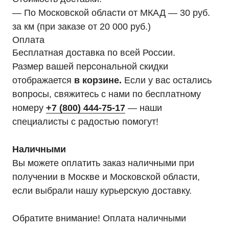
дилером «HIDEN"
— По Московской области от МКАД — 30 руб.
Оставьте заявку на подбор ИБП
за км (при заказе от 20 000 руб.)
и наши менеджеры помогут вам
Оплата
подобрать подходящий вариант
Бесплатная доставка по всей России.
Размер вашей персональной скидки
Оставить заявку
отображается
в корзине.
Если у вас остались
вопросы, свяжитесь с нами по бесплатному
номеру
+7 (800) 444-75-17
— наши
специалисты с радостью помогут!
Телефон:
Почта:
8 (800) 444-75-17
info@ibp-hiden.ru
Наличными
Вы можете оплатить заказ наличными при
получении в Москве и Московской области,
если выбрали нашу курьерскую доставку.
Обратите внимание! Оплата наличными