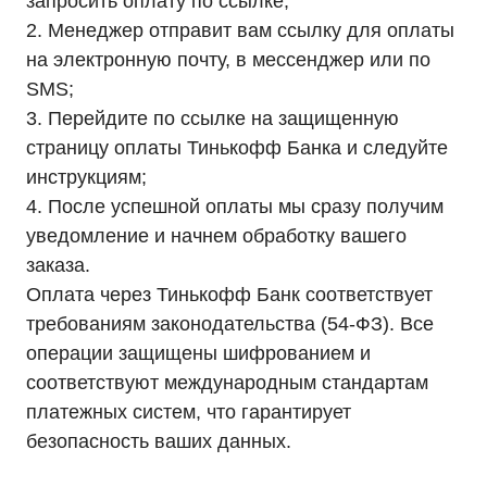
запросить оплату по ссылке;
2. Менеджер отправит вам ссылку для оплаты
на электронную почту, в мессенджер или по
SMS;
3. Перейдите по ссылке на защищенную
+7 (495) 846-88-98
страницу оплаты Тинькофф Банка и следуйте
8 (800) 444-75-17
инструкциям;
Режим работы: Пн-Пт: 9:00 —
4. После успешной оплаты мы сразу получим
18:00
info@ibp-hiden.ru
уведомление и начнем обработку вашего
заказа.
Адрес:
г. Москва, 2-й Южнопортовый
Оплата через Тинькофф Банк соответствует
проезд, д. 10, стр. 11
требованиям законодательства (54-ФЗ). Все
операции защищены шифрованием и
соответствуют международным стандартам
платежных систем, что гарантирует
безопасность ваших данных.
Информация, размещенная на сайте, не является
публичной офертой