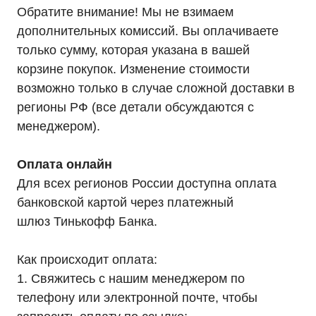
ИБП стоечные Rack
Обратите внимание! Мы не взимаем
ИБП с встроенными АКБ
ИБП Hiden Control
дополнительных комиссий. Вы оплачиваете
ИБП Hiden Standart
только сумму, которая указана в вашей
ИБП Hiden Expert
ИБП HIDEN X-SOD (Na+)
корзине покупок. Изменение стоимости
Комплекты ИБП для котлов
Решения для предзапуска генераторов
возможно только в случае сложной доставки в
Аккумуляторы для ИБП
Аксессуары
регионы РФ (все детали обсуждаются с
менеджером).
Оплата онлайн
Для всех регионов России доступна оплата
Покупателям
банковской картой через платежный
О компании
Доставка
шлюз Тинькофф Банка.
Оплата
Гарантии
Партнерам
Как происходит оплата:
Монтаж
Акции
1. Свяжитесь с нашим менеджером по
Статьи
Контакты
телефону или электронной почте, чтобы
Условия оформления заказа
Реквизиты