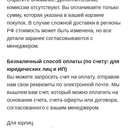
комиссии отсутствуют. Вы оплачиваете только
сумму, которая указана в вашей корзине
покупок. В случае сложной доставки в регионы
РФ стоимость может быть изменена, но все
Каталог
Однофазные ИБП
детали заранее согласовываются с
Трехфазные ИБП
ИБП напольные Tower
менеджером.
ИБП стоечные Rack
ИБП с встроенными АКБ
ИБП Hiden Control
Безналичный способ оплаты (по счету: для
ИБП Hiden Standart
ИБП Hiden Expert
юридических лиц и ИП)
ИБП HIDEN X-SOD (Na+)
Вы можете запросить счет на оплату, отправив
Комплекты ИБП для котлов
Решения для предзапуска генераторов
нам свои реквизиты по электронной почте. Мы
Аккумуляторы для ИБП
Аксессуары
вышлем вам счет, который можно оплатить на
основании счета, счета-оферты или договора,
согласованного с вашим менеджером.
Для юрлиц
Покупателям