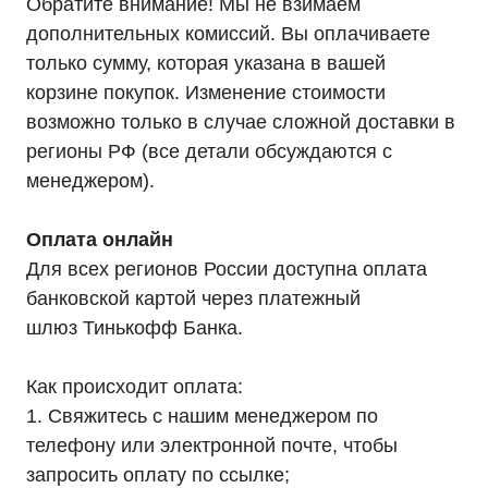
Обратите внимание! Мы не взимаем
дополнительных комиссий. Вы оплачиваете
только сумму, которая указана в вашей
корзине покупок. Изменение стоимости
возможно только в случае сложной доставки в
Мы являемся
регионы РФ (все детали обсуждаются с
официальным
менеджером).
дилером «HIDEN"
Оставьте заявку на подбор ИБП
Оплата онлайн
и наши менеджеры помогут вам
Для всех регионов России доступна оплата
подобрать подходящий вариант
банковской картой через платежный
шлюз Тинькофф Банка.
Оставить заявку
Как происходит оплата:
1. Свяжитесь с нашим менеджером по
телефону или электронной почте, чтобы
Телефон:
Почта:
8 (800) 444-75-17
info@ibp-hiden.ru
запросить оплату по ссылке;