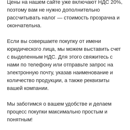
Цены на нашем сайте уже включают НДС 20%,
О компании
Доставка
поэтому вам не нужно дополнительно
Оплата
Гарантии
рассчитывать налог — стоимость прозрачна и
Партнерам
окончательна.
Монтаж
Акции
Статьи
Контакты
Если вы совершаете покупку от имени
Условия оформления заказа
юридического лица, мы можем выставить счет
Реквизиты
с выделенным НДС. Для этого свяжитесь с
нами по телефону или отправьте запрос на
электронную почту, указав наименование и
количество продукции, а также реквизиты
+7 (495) 846-88-98
вашей компании.
8 (800) 444-75-17
Режим работы: Пн-Пт: 9:00 —
Мы заботимся о вашем удобстве и делаем
18:00
info@ibp-hiden.ru
процесс покупки максимально простым и
понятным!
Адрес:
г. Москва, 2-й Южнопортовый