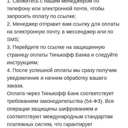
1. Свяжитесь с нашим менеджером по
телефону или электронной почте, чтобы
запросить оплату по ссылке;
2. Менеджер отправит вам ссылку для оплаты
на электронную почту, в мессенджер или по
SMS;
3. Перейдите по ссылке на защищенную
Мы являемся
страницу оплаты Тинькофф Банка и следуйте
официальным
инструкциям;
дилером «HIDEN"
4. После успешной оплаты мы сразу получим
Оставьте заявку на подбор ИБП
уведомление и начнем обработку вашего
и наши менеджеры помогут вам
подобрать подходящий вариант
заказа.
Оплата через Тинькофф Банк соответствует
требованиям законодательства (54-ФЗ). Все
Оставить заявку
операции защищены шифрованием и
соответствуют международным стандартам
платежных систем, что гарантирует