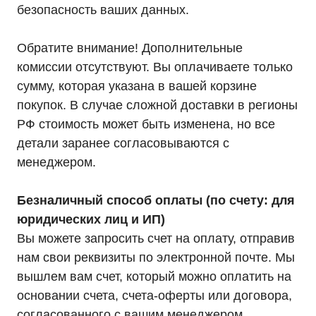
Телефон:
Почта:
безопасность ваших данных.
8 (800) 444-75-17
info@ibp-hiden.ru
Обратите внимание! Дополнительные
комиссии отсутствуют. Вы оплачиваете только
сумму, которая указана в вашей корзине
покупок. В случае сложной доставки в регионы
РФ стоимость может быть изменена, но все
детали заранее согласовываются с
менеджером.
Безналичный способ оплаты (по счету: для
юридических лиц и ИП)
Вы можете запросить счет на оплату, отправив
нам свои реквизиты по электронной почте. Мы
вышлем вам счет, который можно оплатить на
основании счета, счета-оферты или договора,
согласованного с вашим менеджером.