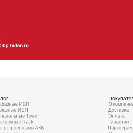
:
@ibp-hiden.ru
лог
Покупате
офазные ИБП
О компани
фазные ИБП
Доставка
напольные Tower
Оплата
стоечные Rack
Гарантии
с встроенными АКБ
Партнерам