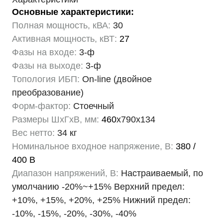
Основные характеристики:
Полная мощность, кВА:
30
Активная мощность, кВТ:
27
Фазы на входе:
3-ф
Фазы на выходе:
3-ф
Топология ИБП:
On-line (двойное
преобразование)
Форм-фактор:
Стоечный
Размеры ШхГхВ, мм:
460
х790х134
Вес нетто:
34 кг
Номинальное входное напряжение, В:
380 /
400 В
Диапазон напряжений, В:
Настраиваемый, по
умолчанию -20%~+15% Верхний предел:
+10%, +15%, +20%, +25% Нижний предел:
-10%, -15%, -20%, -30%, -40%