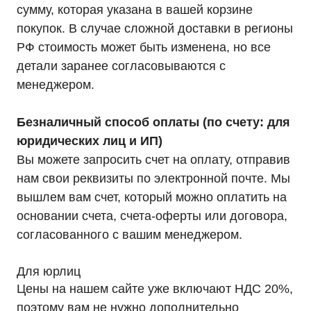
ИБП Hiden Control
сумму, которая указана в вашей корзине
ИБП Hiden Standart
ИБП Hiden Expert
покупок. В случае сложной доставки в регионы
ИБП HIDEN X-SOD (Na+)
Комплекты ИБП для котлов
РФ стоимость может быть изменена, но все
Решения для предзапуска генераторов
детали заранее согласовываются с
Аккумуляторы для ИБП
Аксессуары
менеджером.
Безналичный способ оплаты (по счету: для
юридических лиц и ИП)
Вы можете запросить счет на оплату, отправив
Покупателям
О компании
нам свои реквизиты по электронной почте. Мы
Доставка
вышлем вам счет, который можно оплатить на
Оплата
Гарантии
основании счета, счета-оферты или договора,
Партнерам
Монтаж
согласованного с вашим менеджером.
Акции
Статьи
Контакты
Для юрлиц
Условия оформления заказа
Реквизиты
Цены на нашем сайте уже включают НДС 20%,
поэтому вам не нужно дополнительно