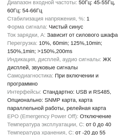
Диапазон входной частоты:
50Гц: 45-55Гц,
60Гц: 54-66Гц
Стабилизация напряжения, %:
1
Форма сигнала:
Чистый синус
Ток зарядки, А:
Зависит от силового шкафа
Перегрузка:
10%, 60min; 125%,10min;
150%,1min; >150%,200ms
Индикация, дисплей, аудио сигналы:
ЖК
дисплей, звуковые сигналы
Самодиагностика:
При включении и
программно
Интерфейсы:
Стандартно: USB и RS485,
Опционально: SNMP карта, карта
параллельной работы, релейная карта
EPO (Emergency Power Off):
Отключение
Температура эксплуатации, C:
от 0 до 40
Температура хранения, C:
от -20 до 55