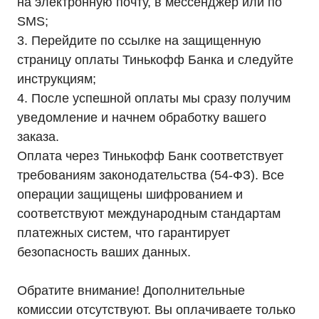
на электронную почту, в мессенджер или по
SMS;
3. Перейдите по ссылке на защищенную
страницу оплаты Тинькофф Банка и следуйте
инструкциям;
4. После успешной оплаты мы сразу получим
уведомление и начнем обработку вашего
заказа.
Оплата через Тинькофф Банк соответствует
требованиям законодательства (54-ФЗ). Все
операции защищены шифрованием и
соответствуют международным стандартам
платежных систем, что гарантирует
Каталог
безопасность ваших данных.
Однофазные ИБП
Трехфазные ИБП
ИБП напольные Tower
Обратите внимание! Дополнительные
ИБП стоечные Rack
ИБП с встроенными АКБ
комиссии отсутствуют. Вы оплачиваете только