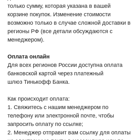
Оставьте заявку на подбор ИБП
только сумму, которая указана в вашей
и наши менеджеры помогут вам
корзине покупок. Изменение стоимости
подобрать подходящий вариант
возможно только в случае сложной доставки в
регионы РФ (все детали обсуждаются с
Оставить заявку
менеджером).
Оплата онлайн
Телефон:
Почта:
Для всех регионов России доступна оплата
8 (800) 444-75-17
info@ibp-hiden.ru
банковской картой через платежный
шлюз Тинькофф Банка.
Как происходит оплата:
1. Свяжитесь с нашим менеджером по
телефону или электронной почте, чтобы
запросить оплату по ссылке;
2. Менеджер отправит вам ссылку для оплаты