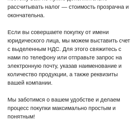
рассчитывать налог — стоимость прозрачна и
окончательна.
+7 (495) 846-88-98
Если вы совершаете покупку от имени
8 (800) 444-75-17
юридического лица, мы можем выставить счет
Режим работы: Пн-Пт: 9:00 —
с выделенным НДС. Для этого свяжитесь с
18:00
info@ibp-hiden.ru
нами по телефону или отправьте запрос на
электронную почту, указав наименование и
Адрес:
г. Москва, 2-й Южнопортовый
количество продукции, а также реквизиты
проезд, д. 10, стр. 11
вашей компании.
Мы заботимся о вашем удобстве и делаем
процесс покупки максимально простым и
понятным!
Информация, размещенная на сайте, не является
публичной офертой
© 2021-2026 Официальный дилер «HIDEN»
Политика конфиденциальности