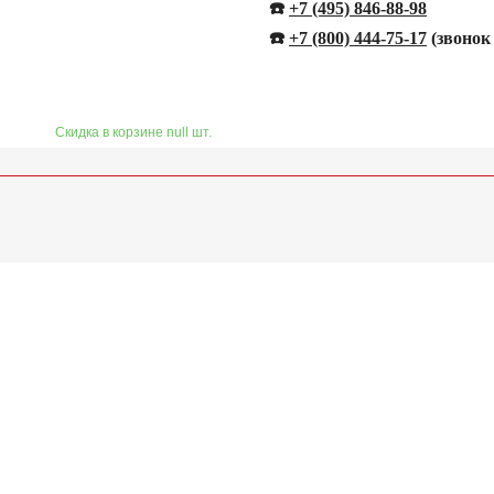
☎️
+7 (495) 846-88-98
☎️
+
7 (800) 444-75-17
(звонок